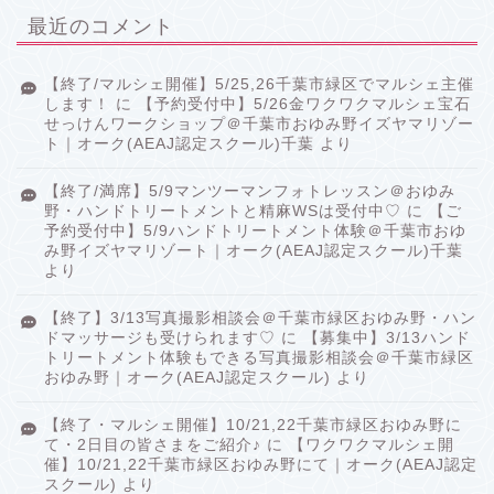
最近のコメント
【終了/マルシェ開催】5/25,26千葉市緑区でマルシェ主催
します！
に
【予約受付中】5/26金ワクワクマルシェ宝石
せっけんワークショップ＠千葉市おゆみ野イズヤマリゾー
ト｜オーク(AEAJ認定スクール)千葉
より
【終了/満席】5/9マンツーマンフォトレッスン＠おゆみ
野・ハンドトリートメントと精麻WSは受付中♡
に
【ご
予約受付中】5/9ハンドトリートメント体験＠千葉市おゆ
み野イズヤマリゾート｜オーク(AEAJ認定スクール)千葉
より
【終了】3/13写真撮影相談会＠千葉市緑区おゆみ野・ハン
ドマッサージも受けられます♡
に
【募集中】3/13ハンド
トリートメント体験もできる写真撮影相談会＠千葉市緑区
おゆみ野｜オーク(AEAJ認定スクール)
より
【終了・マルシェ開催】10/21,22千葉市緑区おゆみ野に
て・2日目の皆さまをご紹介♪
に
【ワクワクマルシェ開
催】10/21,22千葉市緑区おゆみ野にて｜オーク(AEAJ認定
スクール)
より