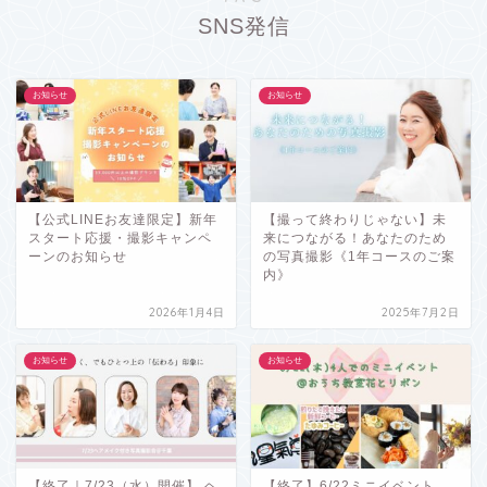
SNS発信
お知らせ
お知らせ
【公式LINEお友達限定】新年
【撮って終わりじゃない】未
スタート応援・撮影キャンペ
来につながる！あなたのため
ーンのお知らせ
の写真撮影《1年コースのご案
内》
2026年1月4日
2025年7月2日
お知らせ
お知らせ
【終了｜7/23（水）開催】 ヘ
【終了】6/22ミニイベント