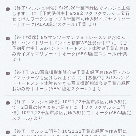
【終了/マルシェ開催】5/25,26千葉市緑区でマルシェ主催
します！
に
【予約受付中】5/26金ワクワクマルシェ宝石
せっけんワークショップ＠千葉市おゆみ野イズヤマリゾー
ト｜オーク(AEAJ認定スクール)千葉
より
【終了/満席】5/9マンツーマンフォトレッスン＠おゆみ
野・ハンドトリートメントと精麻WSは受付中♡
に
【ご
予約受付中】5/9ハンドトリートメント体験＠千葉市おゆ
み野イズヤマリゾート｜オーク(AEAJ認定スクール)千葉
より
【終了】3/13写真撮影相談会＠千葉市緑区おゆみ野・ハン
ドマッサージも受けられます♡
に
【募集中】3/13ハンド
トリートメント体験もできる写真撮影相談会＠千葉市緑区
おゆみ野｜オーク(AEAJ認定スクール)
より
【終了・マルシェ開催】10/21,22千葉市緑区おゆみ野に
て・2日目の皆さまをご紹介♪
に
【ワクワクマルシェ開
催】10/21,22千葉市緑区おゆみ野にて｜オーク(AEAJ認定
スクール)
より
【終了・マルシェ開催】10/21,22千葉市緑区おゆみ野に