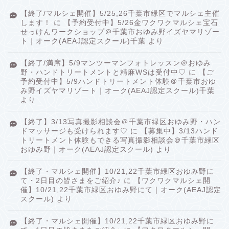
【終了/マルシェ開催】5/25,26千葉市緑区でマルシェ主催
します！
に
【予約受付中】5/26金ワクワクマルシェ宝石
せっけんワークショップ＠千葉市おゆみ野イズヤマリゾー
ト｜オーク(AEAJ認定スクール)千葉
より
【終了/満席】5/9マンツーマンフォトレッスン＠おゆみ
野・ハンドトリートメントと精麻WSは受付中♡
に
【ご
予約受付中】5/9ハンドトリートメント体験＠千葉市おゆ
み野イズヤマリゾート｜オーク(AEAJ認定スクール)千葉
より
【終了】3/13写真撮影相談会＠千葉市緑区おゆみ野・ハン
ドマッサージも受けられます♡
に
【募集中】3/13ハンド
トリートメント体験もできる写真撮影相談会＠千葉市緑区
おゆみ野｜オーク(AEAJ認定スクール)
より
【終了・マルシェ開催】10/21,22千葉市緑区おゆみ野に
て・2日目の皆さまをご紹介♪
に
【ワクワクマルシェ開
催】10/21,22千葉市緑区おゆみ野にて｜オーク(AEAJ認定
スクール)
より
【終了・マルシェ開催】10/21,22千葉市緑区おゆみ野に