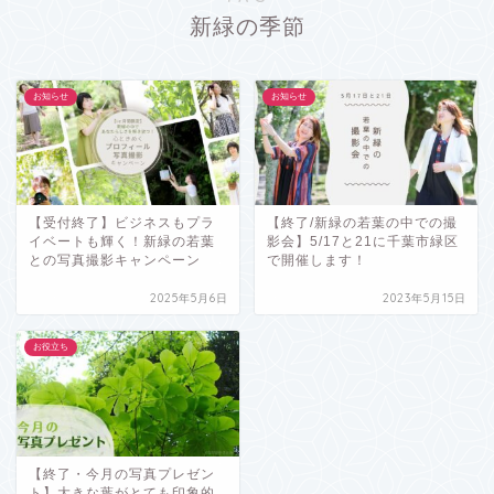
新緑の季節
お知らせ
お知らせ
【受付終了】ビジネスもプラ
【終了/新緑の若葉の中での撮
イベートも輝く！新緑の若葉
影会】5/17と21に千葉市緑区
との写真撮影キャンペーン
で開催します！
2025年5月6日
2023年5月15日
お役立ち
【終了・今月の写真プレゼン
ト】大きな葉がとても印象的