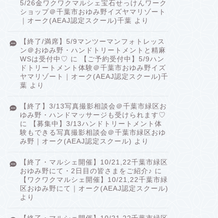
5/26金ワクワクマルシェ宝石せっけんワーク
ショップ＠千葉市おゆみ野イズヤマリゾート
｜オーク(AEAJ認定スクール)千葉
より
【終了/満席】5/9マンツーマンフォトレッス
ン＠おゆみ野・ハンドトリートメントと精麻
WSは受付中♡
に
【ご予約受付中】5/9ハン
ドトリートメント体験＠千葉市おゆみ野イズ
ヤマリゾート｜オーク(AEAJ認定スクール)千
葉
より
【終了】3/13写真撮影相談会＠千葉市緑区お
ゆみ野・ハンドマッサージも受けられます♡
に
【募集中】3/13ハンドトリートメント体
験もできる写真撮影相談会＠千葉市緑区おゆ
み野｜オーク(AEAJ認定スクール)
より
【終了・マルシェ開催】10/21,22千葉市緑区
おゆみ野にて・2日目の皆さまをご紹介♪
に
【ワクワクマルシェ開催】10/21,22千葉市緑
区おゆみ野にて｜オーク(AEAJ認定スクール)
より