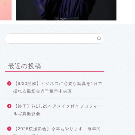
最近の投稿
【9/30開催】ビジネスに必要な写真を1日で
撮れる撮影会@千葉市中央区
【終了】7/17,29ヘアメイク付きプロフィー
ル写真撮影会
【2026桜撮影会】今年もやります！毎年間