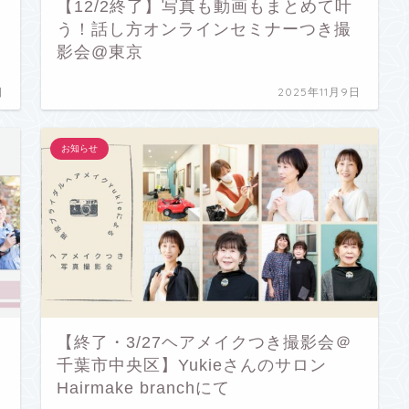
【12/2終了】写真も動画もまとめて叶
う！話し方オンラインセミナーつき撮
影会@東京
日
2025年11月9日
お知らせ
ク
【終了・3/27ヘアメイクつき撮影会＠
千葉市中央区】Yukieさんのサロン
Hairmake branchにて