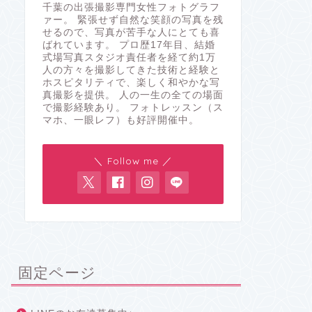
千葉の出張撮影専門女性フォトグラフ
ァー。 緊張せず自然な笑顔の写真を残
せるので、写真が苦手な人にとても喜
ばれています。 プロ歴17年目、結婚
式場写真スタジオ責任者を経て約1万
人の方々を撮影してきた技術と経験と
ホスピタリティで、楽しく和やかな写
真撮影を提供。 人の一生の全ての場面
で撮影経験あり。 フォトレッスン（ス
マホ、一眼レフ）も好評開催中。
＼ Follow me ／
固定ページ