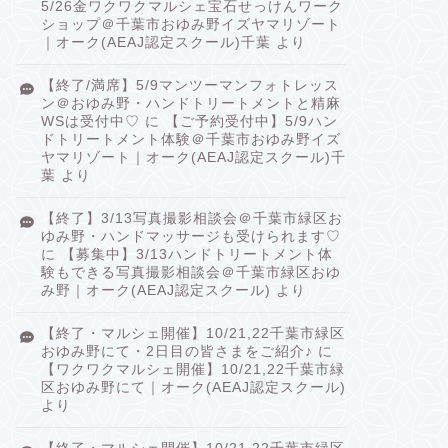
5/26金ワクワクマルシェ宝石せっけんワーク
ショップ＠千葉市おゆみ野イズヤマリゾート
｜オーク(AEAJ認定スクール)千葉
より
【終了/満席】5/9マンツーマンフォトレッス
ン＠おゆみ野・ハンドトリートメントと精麻
WSは受付中♡
に
【ご予約受付中】5/9ハン
ドトリートメント体験＠千葉市おゆみ野イズ
ヤマリゾート｜オーク(AEAJ認定スクール)千
葉
より
【終了】3/13写真撮影相談会＠千葉市緑区お
ゆみ野・ハンドマッサージも受けられます♡
に
【募集中】3/13ハンドトリートメント体
験もできる写真撮影相談会＠千葉市緑区おゆ
み野｜オーク(AEAJ認定スクール)
より
【終了・マルシェ開催】10/21,22千葉市緑区
おゆみ野にて・2日目の皆さまをご紹介♪
に
【ワクワクマルシェ開催】10/21,22千葉市緑
区おゆみ野にて｜オーク(AEAJ認定スクール)
より