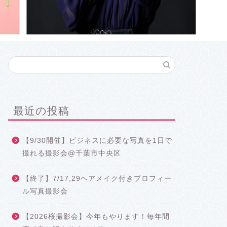
最近の投稿
【9/30開催】ビジネスに必要な写真を1日で
撮れる撮影会@千葉市中央区
【終了】7/17,29ヘアメイク付きプロフィー
ル写真撮影会
【2026桜撮影会】今年もやります！毎年間