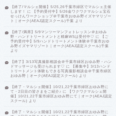
【終了/マルシェ開催】5/25,26千葉市緑区でマルシェ主催
します！
に
【予約受付中】5/26金ワクワクマルシェ宝石
せっけんワークショップ＠千葉市おゆみ野イズヤマリゾー
ト｜オーク(AEAJ認定スクール)千葉
より
【終了/満席】5/9マンツーマンフォトレッスン＠おゆみ
野・ハンドトリートメントと精麻WSは受付中♡
に
【ご
予約受付中】5/9ハンドトリートメント体験＠千葉市おゆ
み野イズヤマリゾート｜オーク(AEAJ認定スクール)千葉
より
【終了】3/13写真撮影相談会＠千葉市緑区おゆみ野・ハン
ドマッサージも受けられます♡
に
【募集中】3/13ハンド
トリートメント体験もできる写真撮影相談会＠千葉市緑区
おゆみ野｜オーク(AEAJ認定スクール)
より
【終了・マルシェ開催】10/21,22千葉市緑区おゆみ野に
て・2日目の皆さまをご紹介♪
に
【ワクワクマルシェ開
催】10/21,22千葉市緑区おゆみ野にて｜オーク(AEAJ認定
スクール)
より
【終了・マルシェ開催】10/21,22千葉市緑区おゆみ野に