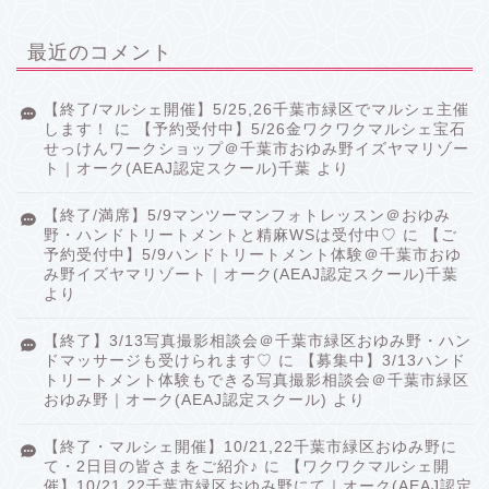
最近のコメント
【終了/マルシェ開催】5/25,26千葉市緑区でマルシェ主催
します！
に
【予約受付中】5/26金ワクワクマルシェ宝石
せっけんワークショップ＠千葉市おゆみ野イズヤマリゾー
ト｜オーク(AEAJ認定スクール)千葉
より
【終了/満席】5/9マンツーマンフォトレッスン＠おゆみ
野・ハンドトリートメントと精麻WSは受付中♡
に
【ご
予約受付中】5/9ハンドトリートメント体験＠千葉市おゆ
み野イズヤマリゾート｜オーク(AEAJ認定スクール)千葉
より
【終了】3/13写真撮影相談会＠千葉市緑区おゆみ野・ハン
ドマッサージも受けられます♡
に
【募集中】3/13ハンド
トリートメント体験もできる写真撮影相談会＠千葉市緑区
おゆみ野｜オーク(AEAJ認定スクール)
より
【終了・マルシェ開催】10/21,22千葉市緑区おゆみ野に
て・2日目の皆さまをご紹介♪
に
【ワクワクマルシェ開
催】10/21,22千葉市緑区おゆみ野にて｜オーク(AEAJ認定