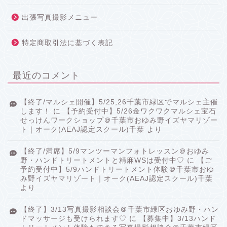
出張写真撮影メニュー
特定商取引法に基づく表記
最近のコメント
【終了/マルシェ開催】5/25,26千葉市緑区でマルシェ主催
します！
に
【予約受付中】5/26金ワクワクマルシェ宝石
せっけんワークショップ＠千葉市おゆみ野イズヤマリゾー
ト｜オーク(AEAJ認定スクール)千葉
より
【終了/満席】5/9マンツーマンフォトレッスン＠おゆみ
野・ハンドトリートメントと精麻WSは受付中♡
に
【ご
予約受付中】5/9ハンドトリートメント体験＠千葉市おゆ
み野イズヤマリゾート｜オーク(AEAJ認定スクール)千葉
より
【終了】3/13写真撮影相談会＠千葉市緑区おゆみ野・ハン
ドマッサージも受けられます♡
に
【募集中】3/13ハンド