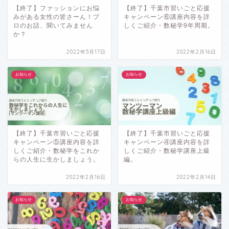
【終了】ファッションにお悩
【終了】千葉市習いごと応援
みがある女性の皆さーん！プ
キャンペーン⑥講座内容を詳
ロのお話、聞いてみません
しくご紹介・数秘学9年周期。
か？
2022年5月17日
2022年2月16日
お知らせ
お知らせ
【終了】千葉市習いごと応援
【終了】千葉市習いごと応援
キャンペーン⑤講座内容を詳
キャンペーン④講座内容を詳
しくご紹介・数秘学をこれか
しくご紹介・数秘学講座上級
らの人生に生かしましょう。
編。
2022年2月16日
2022年2月14日
お知らせ
お知らせ