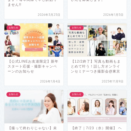
ません!!
2026年3月25日
2026年1月5日
お知らせ
お知らせ
【公式LINEお友達限定】新年
【12/2終了】写真も動画もま
スタート応援・撮影キャンペ
とめて叶う！話し方オンライ
ーンのお知らせ
ンセミナーつき撮影会@東京
2026年1月4日
2025年11月9日
お知らせ
お知らせ
【撮って終わりじゃない】未
【終了｜7/23（水）開催】 ヘ