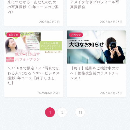
来につながる！あなたのため
アメイク付きプロフィール写
の写真撮影《1年コースのご案
真撮影会
内》
2025年7月2日
2025年6月23日
お知らせ
お知らせ
＼7/16まで限定！／ “写真で伝
【終了】撮影をご検討中の方
わる人”になる SNS・ビジネス
へ｜価格改定前のラストチャ
撮影1年コース【終了しまし
ンス！
た】
2025年6月23日
2025年6月23日
...
1
2
11