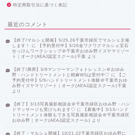
特定商取引法に基づく表記
最近のコメント
【終了/マルシェ開催】5/25,26千葉市緑区でマルシェ主催
します！
に
【予約受付中】5/26金ワクワクマルシェ宝石
せっけんワークショップ＠千葉市おゆみ野イズヤマリゾー
ト｜オーク(AEAJ認定スクール)千葉
より
【終了/満席】5/9マンツーマンフォトレッスン＠おゆみ
野・ハンドトリートメントと精麻WSは受付中♡
に
【ご
予約受付中】5/9ハンドトリートメント体験＠千葉市おゆ
み野イズヤマリゾート｜オーク(AEAJ認定スクール)千葉
より
【終了】3/13写真撮影相談会＠千葉市緑区おゆみ野・ハン
ドマッサージも受けられます♡
に
【募集中】3/13ハンド
トリートメント体験もできる写真撮影相談会＠千葉市緑区
おゆみ野｜オーク(AEAJ認定スクール)
より
【終了・マルシェ開催】10/21,22千葉市緑区おゆみ野に