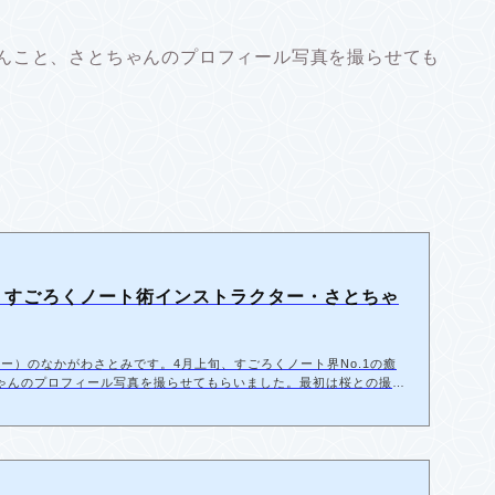
koさんこと、さとちゃんのプロフィール写真を撮らせても
】すごろくノート術インストラクター・さとちゃ
ファクトリー）のなかがわさとみです。4月上旬、すごろくノート界No.1の癒
とちゃんのプロフィール写真を撮らせてもらいました。最初は桜との撮影
ん。予定していた日が雨予報で延期にしたので、せっかくなら…とい
たのでした。撮影場所は自由が丘のベニス 久しぶりの東京！「東
けたのがこちら。 汐留のイタリア街と迷ったけど、汐留は夜の方が