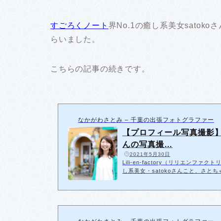
すごろくノート
界No.1の癒し系美女sato
らいました。
こちらの記事の続きです。
なかがわさとみ – 千葉の出張フォトグラファー
【プロフィール写真撮影
んの写真撮…
️
2021年5月30日
Lili-en-factory（リリエン
し系美女・satokoさんこと、さ
会に申し込んできてくれたさとちゃ
うことで、東京での撮影に切り替え
京 撮影スポット」と検索して見つ
綺麗なのかなと思って。…