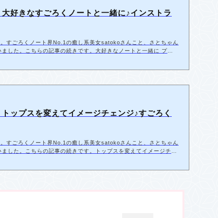
】大好きなすごろくノートと一緒に♪インストラ
とみです。すごろくノート界No.1の癒し系美女satokoさんこと、さとちゃん
いました。こちらの記事の続きです。大好きなノートと一緒に プロ
したい小物などあればぜひお持ちください」とお伝えしています。さ
持ってきてくれました♪ さとちゃんがプロフィールに使ってくれて
は基本バストアップ（胸から上）の写真を中心にお撮りしてるのです
】トップスを変えてイメージチェンジ♪すごろく
とみです。すごろくノート界No.1の癒し系美女satokoさんこと、さとちゃん
いました。こちらの記事の続きです。トップスを変えてイメージチェ
お着替えは大変ですが「羽織るものを変えたり、アクセサリーを変え
ご希望であればぜひお持ちください。」とお伝えしています。さとち
とおろすのとでもかなり変わりますよね♪ 羽織りものを変えて、髪