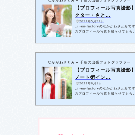
なかがわさとみ – 千葉の出張フォトグラファー
【プロフィール写真撮影
クター・さと…
️
2021年5月31日
Lili-en-factoryのなかがわさ
のプロフィール写真を撮らせてもら
フィール写真撮影の時は「一緒に写
とちゃんは可愛いノートや筆記用具を
いるのがこちらの写真です。 普段
が、さとちゃ…
なかがわさとみ – 千葉の出張フォトグラファー
【プロフィール写真撮影
ノート術イン…
️
2021年6月1日
Lili-en-factoryのなかがわさ
のプロフィール写真を撮らせてもら
ンジ 屋外の場合あまり大がかりな
たりするとイメージが変わるので、
ゃんのように髪の長い方だと、結ぶの
をハーフアップに…