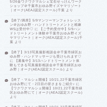
5/26金ワクワクマルシェ宝石せっけんワーク
ショップ＠千葉市おゆみ野イズヤマリゾート
｜オーク(AEAJ認定スクール)千葉
より
【終了/満席】5/9マンツーマンフォトレッス
ン＠おゆみ野・ハンドトリートメントと精麻
WSは受付中♡
に
【ご予約受付中】5/9ハン
ドトリートメント体験＠千葉市おゆみ野イズ
ヤマリゾート｜オーク(AEAJ認定スクール)千
葉
より
【終了】3/13写真撮影相談会＠千葉市緑区お
ゆみ野・ハンドマッサージも受けられます♡
に
【募集中】3/13ハンドトリートメント体
験もできる写真撮影相談会＠千葉市緑区おゆ
み野｜オーク(AEAJ認定スクール)
より
【終了・マルシェ開催】10/21,22千葉市緑区
おゆみ野にて・2日目の皆さまをご紹介♪
に
【ワクワクマルシェ開催】10/21,22千葉市緑
区おゆみ野にて｜オーク(AEAJ認定スクール)
より