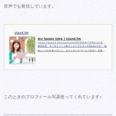
音声でも発信しています。
stand.fm
my happy time | stand.fm
https://stand.fm/channels/603494c785b142d0d8bc6400
東京在住、すごろくノート術インストラクターのSatokoです。 美
味しいものを食べること、カフェタイム(コーヒー好き)、音楽を
聴くこと、お出掛けすること、アイデアを考えることetc… 登録
したばかりなので、私の好きなことについて発信するチャンネル
にしたいと思います。 どうぞよろしくお願いします☆
このときのプロフィール写真使ってくれています♪