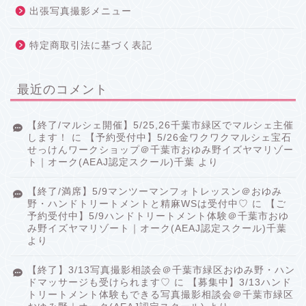
出張写真撮影メニュー
特定商取引法に基づく表記
最近のコメント
【終了/マルシェ開催】5/25,26千葉市緑区でマルシェ主催
します！
に
【予約受付中】5/26金ワクワクマルシェ宝石
せっけんワークショップ＠千葉市おゆみ野イズヤマリゾー
ト｜オーク(AEAJ認定スクール)千葉
より
【終了/満席】5/9マンツーマンフォトレッスン＠おゆみ
野・ハンドトリートメントと精麻WSは受付中♡
に
【ご
予約受付中】5/9ハンドトリートメント体験＠千葉市おゆ
み野イズヤマリゾート｜オーク(AEAJ認定スクール)千葉
より
【終了】3/13写真撮影相談会＠千葉市緑区おゆみ野・ハン
ドマッサージも受けられます♡
に
【募集中】3/13ハンド
トリートメント体験もできる写真撮影相談会＠千葉市緑区