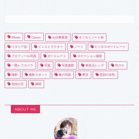
85mm
Canon
お仕事風景
すごろくノート術
イタリア街
インストラクター
ノート
ビジネスポートレート
プロフィール写真
ポートレート
ロケーション撮影
一眼レフカメラ
写真
写真撮影
単焦点レンズ
外ロケ
撮影
撮影スポット
春の写真
東京
笑顔の女性
自由が丘
講師
ABOUT ME