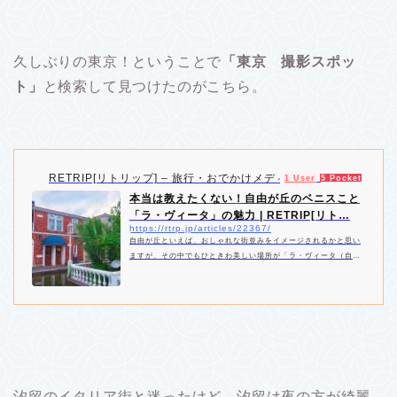
久しぶりの東京！ということで
「東京 撮影スポッ
ト」
と検索して見つけたのがこちら。
RETRIP[リトリップ] – 旅行・おでかけメディア
1 User
5 Pockets
本当は教えたくない！自由が丘のベニスこと
「ラ・ヴィータ」の魅力 | RETRIP[リト…
https://rtrp.jp/articles/22367/
自由が丘といえば、おしゃれな街並みをイメージされるかと思い
ますが、その中でもひときわ美しい場所が「ラ・ヴィータ（自由
が丘のベニス）」です。まるでイタリアのベニスに来ているかの
ような贅沢でのんびりとした時間を「ラ・ヴィータ（自由が丘の
ベニス）」では過ごすことができます。（なお情報は記事掲載時
点のものです。詳細は公式サイトなどでも事前確認することをお
すすめします。）
汐留のイタリア街と迷ったけど、汐留は夜の方が綺麗