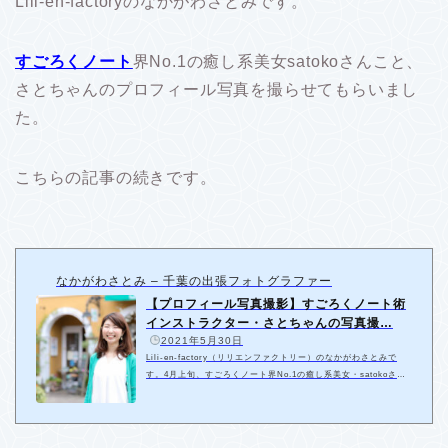
Lili-en-factoryのなかがわさとみです。
すごろくノート
界No.1の癒し系美女satokoさんこと、
さとちゃんのプロフィール写真を撮らせてもらいまし
た。
こちらの記事の続きです。
なかがわさとみ – 千葉の出張フォトグラファー
【プロフィール写真撮影】すごろくノート術
インストラクター・さとちゃんの写真撮…
️
2021年5月30日
Lili-en-factory（リリエンファクトリー）のなかがわさとみで
す。4月上旬、すごろくノート界No.1の癒し系美女・satokoさん
こと、さとちゃんのプロフィール写真を撮らせてもらいました。
最初は桜との撮影会に申し込んできてくれたさとちゃん。予定し
ていた日が雨予報で延期にしたので、せっかくなら…ということ
で、東京での撮影に切り替えたのでした。撮影場所は自由が丘の