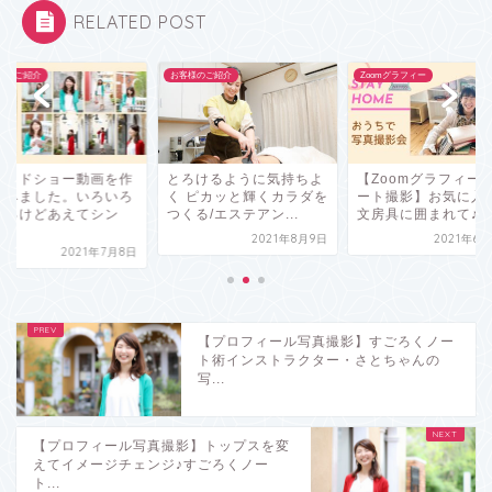
RELATED POST
様のご紹介
Zoomグラフィー
お客様のご紹介
ろけるように気持ちよ
【Zoomグラフィー/リモ
スライドショー動画
 ​ピカッと輝くカラダを
ート撮影】お気に入りの
ってみました。いろ
る/エステアン...
文房具に囲まれて♪...
できるけどあえてシ
プ...
2021年8月9日
2021年6月26日
2021年7
【プロフィール写真撮影】すごろくノー
ト術インストラクター・さとちゃんの
写...
【プロフィール写真撮影】トップスを変
えてイメージチェンジ♪すごろくノー
ト...