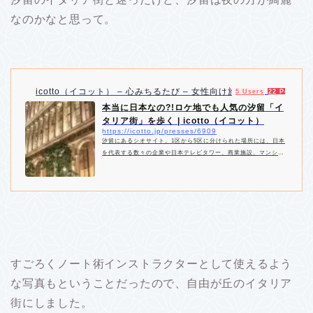
なのかなと思って。
icotto（イコット） – 心みちるたび – 女性向け旅行・宿泊情報メデ
5 Users
22 Pockets
本当に日本なの?!ロケ地でも人気の汐留「イ
タリア街」を歩く | icotto（イコット）
https://icotto.jp/presses/6909
汐留にあるシオサイト。1区から5区に分けられた場所には、日本
を代表する数々の企業や日本テレビタワー、商業施設、マンショ
ンなどが立ち並びます。その中にあるのが、ロケ地としても度々
登場する「イタリア街」です。その景観は、ここが本当に日本?!
と思えてしまうほどのもの。撮影スポットとしてもぴったりで
す。散策におすすめの、汐留のイタリア街をご紹介します。
すごろくノート術インストラクターとして使えるよう
な写真もということだったので、自由が丘のイタリア
街にしました。