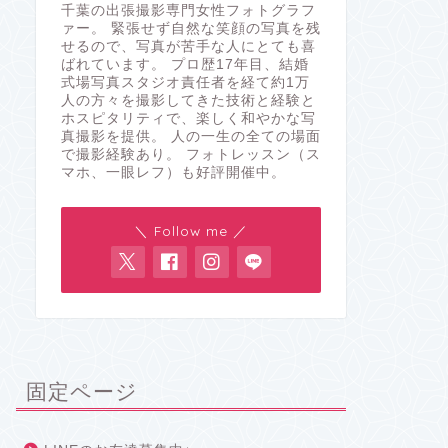
千葉の出張撮影専門女性フォトグラフ
ァー。 緊張せず自然な笑顔の写真を残
せるので、写真が苦手な人にとても喜
ばれています。 プロ歴17年目、結婚
式場写真スタジオ責任者を経て約1万
人の方々を撮影してきた技術と経験と
ホスピタリティで、楽しく和やかな写
真撮影を提供。 人の一生の全ての場面
で撮影経験あり。 フォトレッスン（ス
マホ、一眼レフ）も好評開催中。
＼ Follow me ／
固定ページ