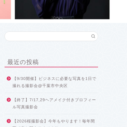
最近の投稿
【9/30開催】ビジネスに必要な写真を1日で
撮れる撮影会@千葉市中央区
【終了】7/17,29ヘアメイク付きプロフィー
ル写真撮影会
【2026桜撮影会】今年もやります！毎年間